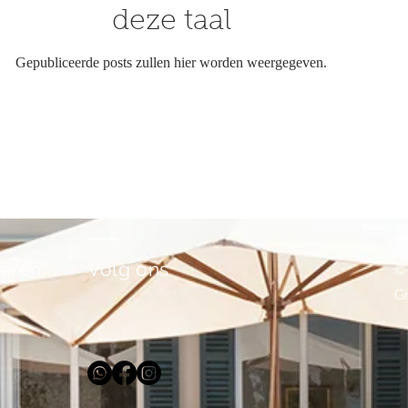
deze taal
Gepubliceerde posts zullen hier worden weergegeven.
veren
Volg ons
©
G