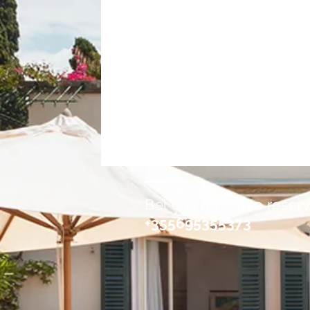
Bel ons nu om te reser
+355695355373